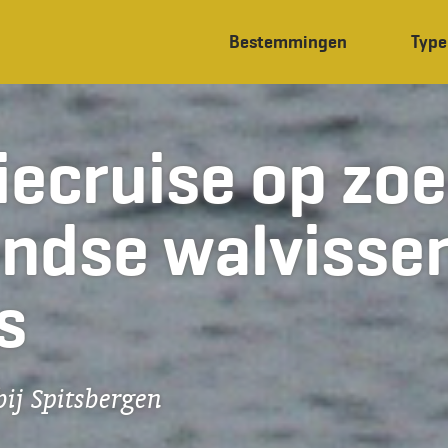
Bestemmingen
Type
iecruise op zoe
ndse walvissen
s
bij Spitsbergen