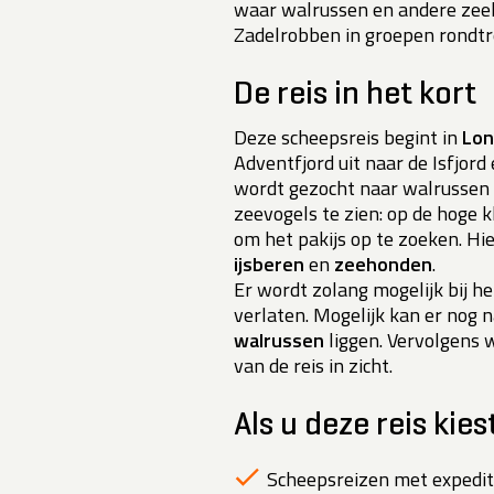
waar walrussen en andere zeeh
Zadelrobben in groepen rondtr
De reis in het kort
Deze scheepsreis begint in
Lon
Adventfjord uit naar de Isfjor
wordt gezocht naar walrussen e
zeevogels te zien: op de hoge kl
om het pakijs op te zoeken. Hi
ijsberen
en
zeehonden
.
Er wordt zolang mogelijk bij h
verlaten. Mogelijk kan er nog
walrussen
liggen. Vervolgens 
van de reis in zicht.
Als u deze reis kies
Scheepsreizen met expediti