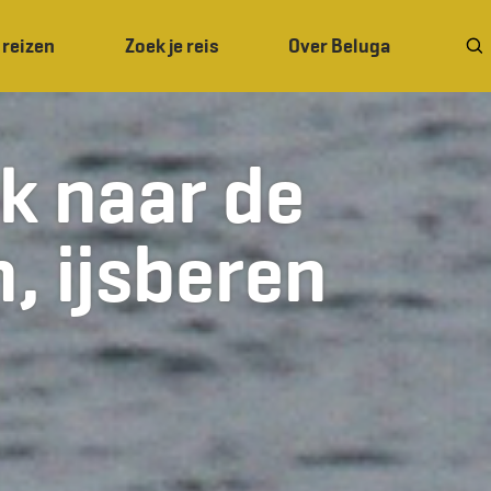
 reizen
Zoek je reis
Over Beluga
k naar de
, ijsberen