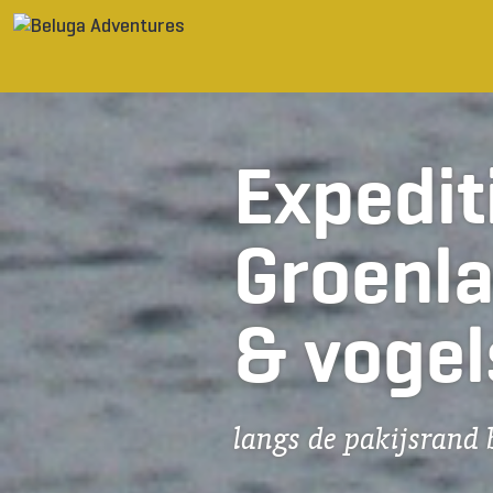
Ga naar inhoud
Expedit
Groenla
& vogel
langs de pakijsrand 