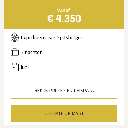
vanaf
€ 4.350
Expeditiecruises Spitsbergen
7 nachten
juni
BEKIJK PRIJZEN EN REISDATA
OFFERTE OP MAAT