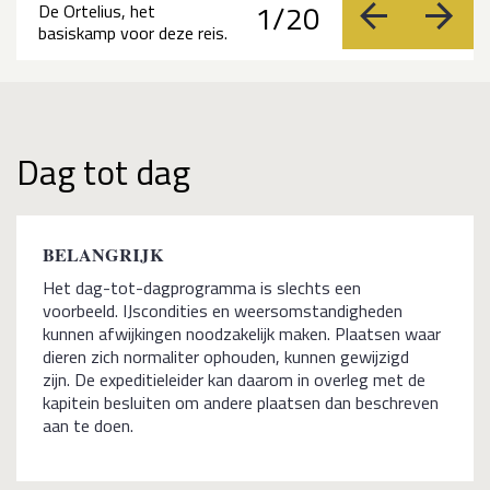
1/20
De Ortelius, het
vorige
volge
basiskamp voor deze reis.
Dag tot dag
BELANGRIJK
Het dag-tot-dagprogramma is slechts een
voorbeeld. IJscondities en weersomstandigheden
kunnen afwijkingen noodzakelijk maken. Plaatsen waar
dieren zich normaliter ophouden, kunnen gewijzigd
zijn. De expeditieleider kan daarom in overleg met de
kapitein besluiten om andere plaatsen dan beschreven
aan te doen.