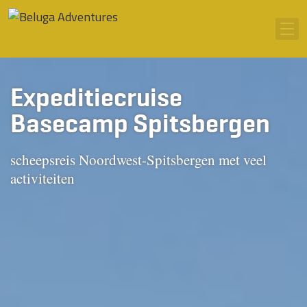
Ga naar inhoud
Men
Expeditiecruise
Basecamp Spitsbergen
scheepsreis Noordwest-Spitsbergen met veel
activiteiten